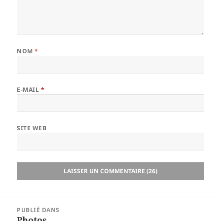
NOM
*
E-MAIL
*
SITE WEB
Navigation
PUBLIÉ DANS
de
Photos