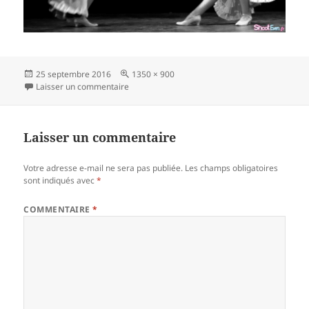
Publié
Taille
25 septembre 2016
1350 × 900
le
sur foliefollys-cabaret-14
réelle
Laisser un commentaire
Laisser un commentaire
Votre adresse e-mail ne sera pas publiée.
Les champs obligatoires
sont indiqués avec
*
COMMENTAIRE
*