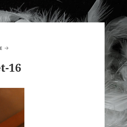
E
t-16