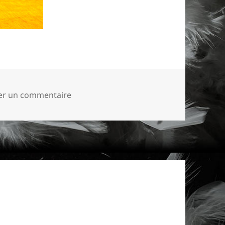
sur foliefollys-cabaret-16
ser un commentaire