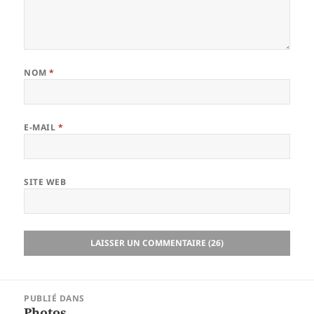
NOM
*
E-MAIL
*
SITE WEB
Navigation
PUBLIÉ DANS
de
Photos