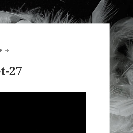
E
t-27