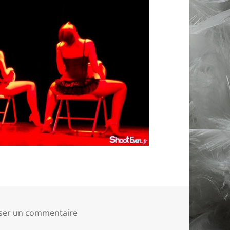
sur foliefollys-cabaret-27
sser un commentaire